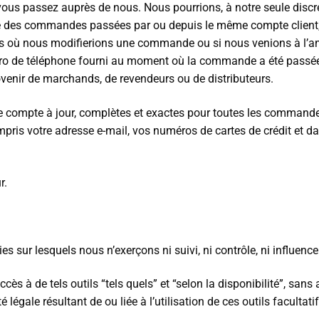
us passez auprès de nous. Nous pourrions, à notre seule discrét
re des commandes passées par ou depuis le même compte client,
s où nous modifierions une commande ou si nous venions à l’ann
éro de téléphone fourni au moment où la commande a été passée. N
venir de marchands, de revendeurs ou de distributeurs.
 compte à jour, complètes et exactes pour toutes les commande
mpris votre adresse e-mail, vos numéros de cartes de crédit et d
r.
es sur lesquels nous n’exerçons ni suivi, ni contrôle, ni influence
ès à de tels outils “tels quels” et “selon la disponibilité”, san
ale résultant de ou liée à l’utilisation de ces outils facultatifs