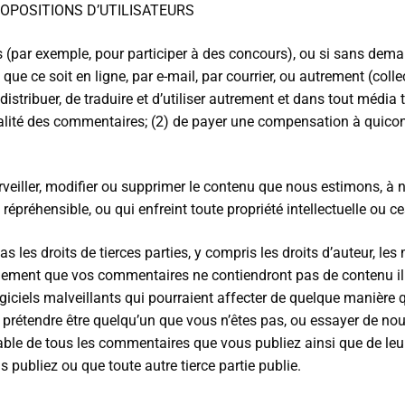
OPOSITIONS D’UTILISATEURS
(par exemple, pour participer à des concours), ou si sans deman
que ce soit en ligne, par e-mail, par courrier, ou autrement (col
r, de distribuer, de traduire et d’utiliser autrement et dans tou
tialité des commentaires; (2) de payer une compensation à quico
veiller, modifier ou supprimer le contenu que nous estimons, à no
épréhensible, ou qui enfreint toute propriété intellectuelle ou ce
les droits de tierces parties, y compris les droits d’auteur, les 
lement que vos commentaires ne contiendront pas de contenu illég
giciels malveillants qui pourraient affecter de quelque manière 
prétendre être quelqu’un que vous n’êtes pas, ou essayer de nous
able de tous les commentaires que vous publiez ainsi que de le
ubliez ou que toute autre tierce partie publie.