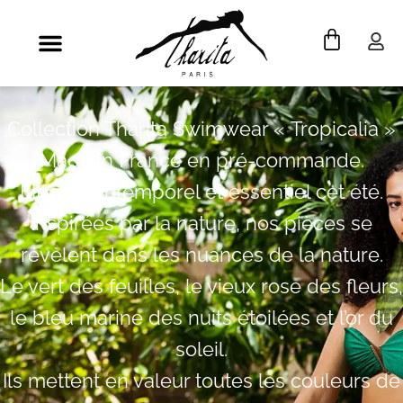
Collection Tharita Swimwear « Tropicalia »
Made in France en pré-commande.
Élégant, intemporel et essentiel cet été.
Inspirées par la nature, nos pièces se
révèlent dans les nuances de la nature.
Le vert des feuilles, le vieux rose des fleurs,
le bleu marine des nuits étoilées et l’or du
soleil.
Ils mettent en valeur toutes les couleurs de