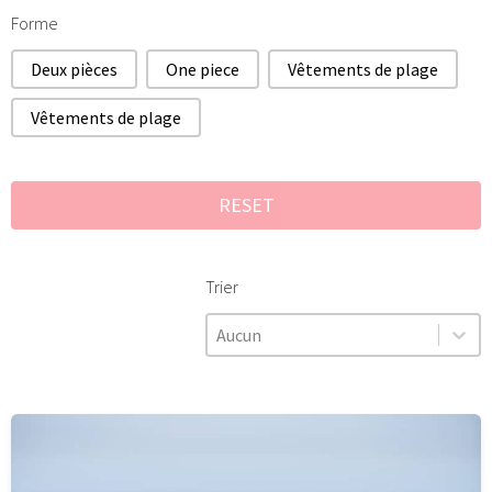
Forme
Forme
Deux pièces
One piece
Vêtements de plage
Vêtements de plage
RESET
Trier
Trier
Trier
Trier