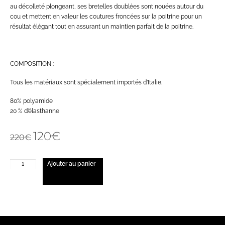
au décolleté plongeant, ses bretelles doublées sont nouées autour du
cou et mettent en valeur les coutures froncées sur la poitrine pour un
résultat élégant tout en assurant un maintien parfait de la poitrine.
COMPOSITION :
Tous les matériaux sont spécialement importés d’Italie.
80% polyamide
20 % d’élasthanne
120
€
220
€
Ajouter au panier