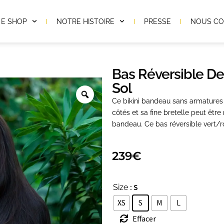
E SHOP
NOTRE HISTOIRE
PRESSE
NOUS CO
Bas Réversible D
Sol
Ce bikini bandeau sans armatures 
côtés et sa fine bretelle peut êt
bandeau. Ce bas réversible vert/ros
239
€
: S
Size
XS
S
M
L
Effacer