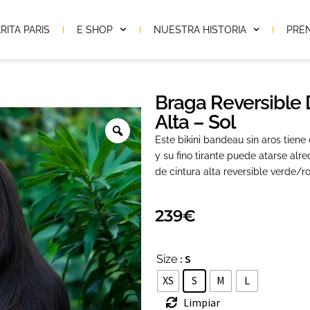
RITA PARIS
E SHOP
NUESTRA HISTORIA
PRE
Braga Reversible
Alta – Sol
Este bikini bandeau sin aros tiene
y su fino tirante puede atarse al
de cintura alta reversible verde/ro
239
€
: S
Size
XS
S
M
L
Limpiar