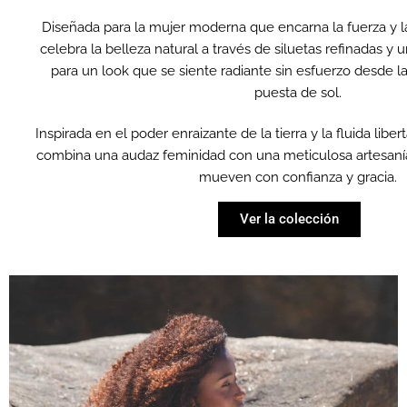
Diseñada para la mujer moderna que encarna la fuerza y la
Pide
Pide
Pide
Pide
Pide
Pide
Pide
Pide
Pide
celebra la belleza natural a través de siluetas refinadas y
Comprar
Comprar
Comprar
para un look que se siente radiante sin esfuerzo desde la 
ahora
ahora
ahora
puesta de sol.
Inspirada en el poder enraizante de la tierra y la fluida libe
combina una audaz feminidad con una meticulosa artesaní
mueven con confianza y gracia.
Ver la colección