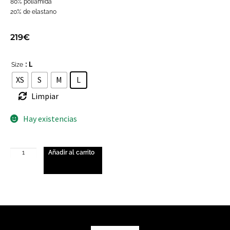
80% poliamida
20% de elastano
219
€
: L
Size
XS
S
M
L
Limpiar
Hay existencias
Añadir al carrito