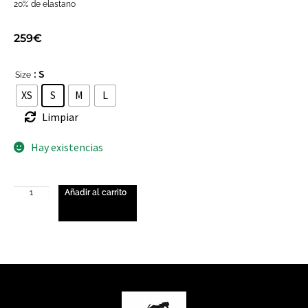
20% de elastano
259
€
: S
Size
XS
S
M
L
Limpiar
Hay existencias
Añadir al carrito