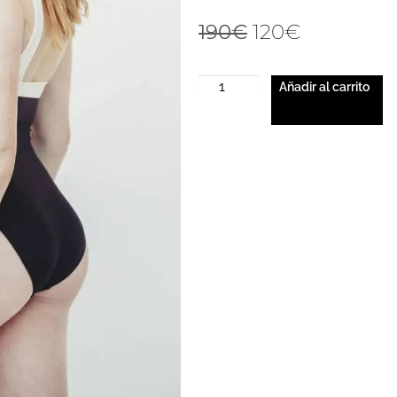
190
€
120
€
Añadir al carrito