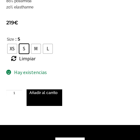
80% poliamida
20% elasthanne
219
€
: S
Size
XS
S
M
L
Limpiar
Hay existencias
Añadir al carrito