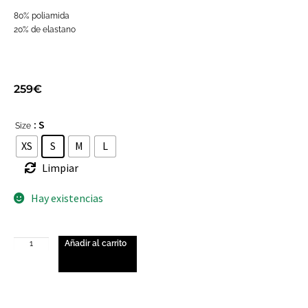
80% poliamida
20% de elastano
259
€
: S
Size
XS
S
M
L
Limpiar
Hay existencias
Añadir al carrito